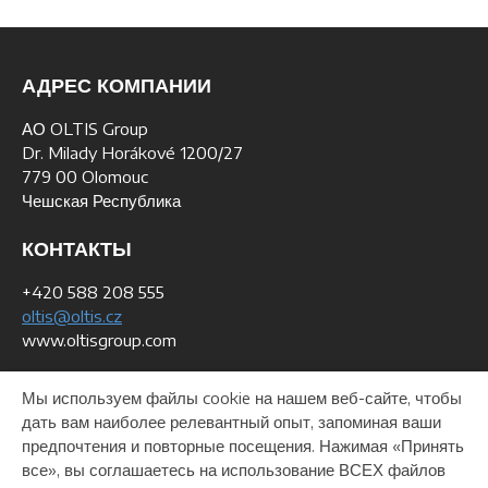
АДРЕС КОМПАНИИ
АО OLTIS Group
Dr. Milady Horákové 1200/27
779 00 Olomouc
Чешская Республика
КОНТАКТЫ
+420 588 208 555
oltis@oltis.cz
www.oltisgroup.com
ДАННЫЕ ДЛЯ СЧЕТОВ
Мы используем файлы cookie на нашем веб-сайте, чтобы
дать вам наиболее релевантный опыт, запоминая ваши
ИН: 268 47 281
предпочтения и повторные посещения. Нажимая «Принять
PHH: CZ26847281
все», вы соглашаетесь на использование ВСЕХ файлов