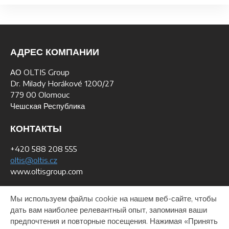
АДРЕС КОМПАНИИ
АО OLTIS Group
Dr. Milady Horákové 1200/27
779 00 Olomouc
Чешская Республика
КОНТАКТЫ
+420 588 208 555
oltis@oltis.cz
www.oltisgroup.com
ДАННЫЕ ДЛЯ СЧЕТОВ
Мы используем файлы cookie на нашем веб-сайте, чтобы
дать вам наиболее релевантный опыт, запоминая ваши
ИН: 268 47 281
предпочтения и повторные посещения. Нажимая «Принять
PHH: CZ26847281