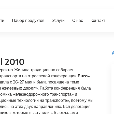
ти
Набор продуктов
Услуги
О нас
Контакт
l 2010
ерситет Жилина традиционно собирает
транспорта на отраслевой конференции
Euro-
одила с 26-27 мая и была посвящена теме
 железных дорог»
. Работа конференция была
ономика железнодорожного транспорта» и
ионные технологии на транспорте», поэтому мы
ись на этих двух направлениях. Вся делегация
ников, которые выступили с 6 докладами,