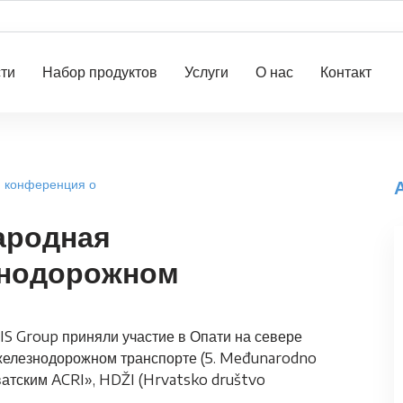
ти
Набор продуктов
Услуги
О нас
Контакт
я конференция о
ародная
знодорожном
S Group приняли участие в Опати на севере
железнодорожном транспорте (5. Međunarodno
орватским ACRI», HDŽI (Hrvatsko društvo