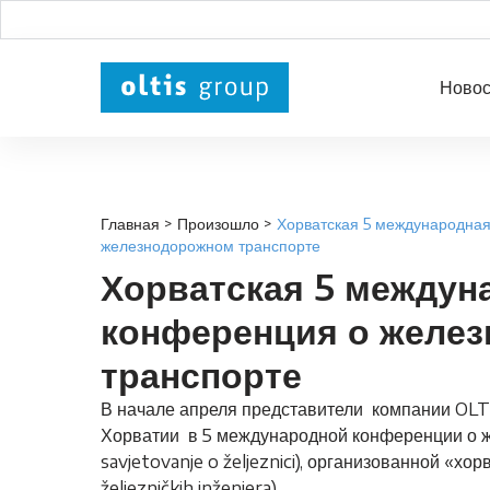
Новос
Главная
>
Произошло
>
Хорватская 5 международна
железнодорожном транспорте
Хорватская 5 междун
конференция о желе
транспорте
В начале апреля представители компании OLTI
Хорватии в 5 международной конференции о 
savjetovanje o željeznici), организованной «х
željezničkih inženjera).