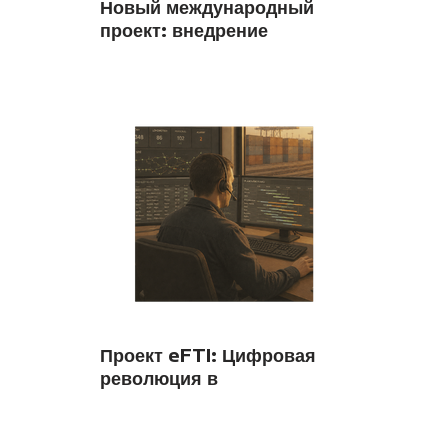
Новый международный
проект: внедрение
системы TSI TEL на
Сербских железных
дорогах
Проект eFTI: Цифровая
революция в
грузоперевозках