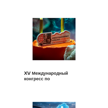
дорога 360»,
организованной
ассоциацией HUNGRAIL.
XV Международный
конгресс по
железнодорожным и
интермодальным
перевозкам