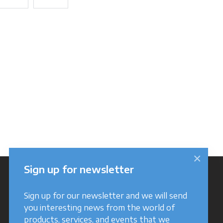
×
Sign up for newsletter
Sign up for our newsletter and we will send
you interesting news from the world of
products, services, and events that we